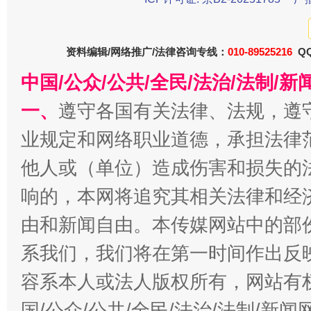
生
“刷贴”乱象丛生
资料编辑/网络推广/法律咨询专线：
010-89525216
QQ
中国/公众/公共/全民/法治/法制/
一、
遵守各国有关法律、法规，遵
业规定和网络职业道德，承担法律
他人或（单位）造成伤害和损失的
响的，本网将追究其相关法律和经
由和新闻自由。本传媒网站中的部
揭批美国五大"原罪"
"炒
系我们，我们将在第一时间作出反
容系本人或法人版权所有，网站有
国/公众/公共/全民/法治/法制/新