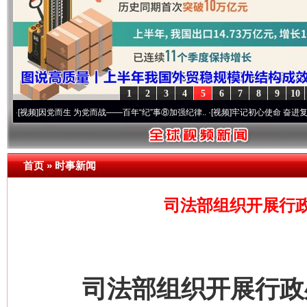
1
2
3
4
5
6
7
8
9
10
]
因党而生 为党而战——百年“纪”事⑧加强纪律..
·[视频]
牢记初心使命 奋进复兴征程丨“转
首页
»
时事新闻
司法部组织开展行
司法部组织开展行政处