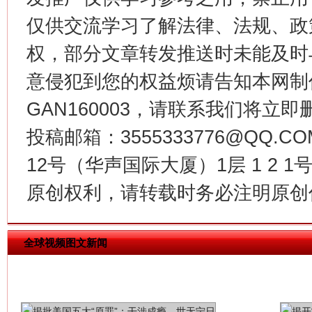
仅供交流学习了解法律、法规、政
权，部分文章转发推送时未能及时
生
意侵犯到您的权益烦请告知本网制作采编
“刷贴”乱象丛生
GAN160003，请联系我们将立即删
投稿邮箱：3555333776@QQ
12号（华声国际大厦）1层 1 2
原创权利，请转载时务必注明原创作
全球视频图文新闻
揭批美国五大"原罪"
"炒