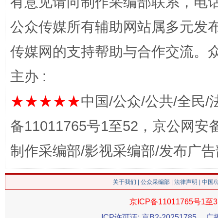
有意见请向制作采编部联系，电话：0
公众传媒所有辅助网站属多元发
传媒网的支持帮助与合作交流。
主办 :
★★★★★
中国/公众/公共/全民/
习近平的博鳌关键词
备11011765号1至52，京公网安备：
魏明亮
制作采编部/影视采编部/发布广告
关于我们
|
公众采编部
|
法律声明
| 中国
京ICP备11011765号1至3
ICP许可证: 京B2-20251785
广