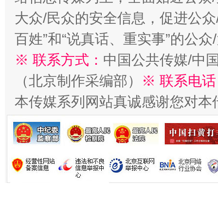
大众/民众的安全信息，促进公众
习近平的博鳌关键词
百姓”和“说真话、重实事”的公众
魏明亮
※ 联系方式：
中国公共传媒/中
（北京制作采编部）
※ 联系电话
本传媒系列网站真诚感谢您对本
生
“刷贴”乱象丛生