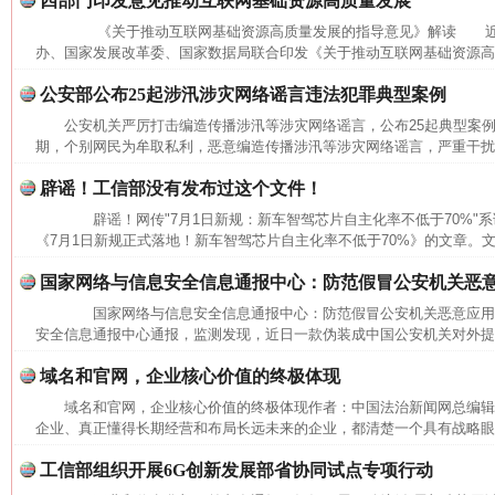
四部门印发意见推动互联网基础资源高质量发展
《关于推动互联网基础资源高质量发展的指导意见》解读 近
办、国家发展改革委、国家数据局联合印发《关于推动互联网基础资源高质
公安部公布25起涉汛涉灾网络谣言违法犯罪典型案例
公安机关严厉打击编造传播涉汛等涉灾网络谣言，公布25起典型
期，个别网民为牟取私利，恶意编造传播涉汛等涉灾网络谣言，严重干扰防
辟谣！工信部没有发布过这个文件！
辟谣！网传"7月1日新规：新车智驾芯片自主化率不低于70%"
网上购药对药下症？
《7月1日新规正式落地！新车智驾芯片自主化率不低于70%》的文章。文中
国家网络与信息安全信息通报中心：防范假冒公安机关恶
国家网络与信息安全信息通报中心：防范假冒公安机关恶意应
安全信息通报中心通报，监测发现，近日一款伪装成中国公安机关对外提供
域名和官网，企业核心价值的终极体现
域名和官网，企业核心价值的终极体现作者：中国法治新闻网总编
企业、真正懂得长期经营和布局长远未来的企业，都清楚一个具有战略眼光
工信部组织开展6G创新发展部省协同试点专项行动