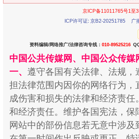
京ICP备11011765号1至3
ICP许可证: 京B2-20251785
广
习近平的博鳌关键词
魏明亮
资料编辑/网络推广/法律咨询专线：
010-89525216
QQ
中国公共传媒网、中国公众传媒
一、
遵守各国有关法律、法规，
担法律范围内因你的网络行为，
成伤害和损失的法律和经济责任
和经济责任。维护各国宪法，保
生
“刷贴”乱象丛生
网站中的部份信息若无意中涉及
在第一时间作出反映或更正。特