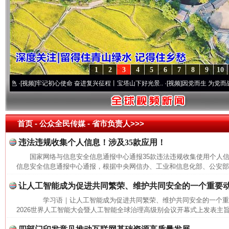
1
2
3
4
5
6
7
8
9
10
[视频]
牢记初心使命 奋进复兴征程丨宝塔山下好光景..
·[视频]
因党而生 为党而战——百年
首页
- 公众全民传媒 -
省市负责人>>>
违法违规收集个人信息！涉及35款应用！
国家网络与信息安全信息通报中心通报35款违法违规收集使用个
信息安全信息通报中心通报，根据中央网信办、工业和信息化部、公安部联
让人工智能成为促进共同繁荣、维护共同安全的一个重要
学习语｜让人工智能成为促进共同繁荣、维护共同安全的一个
2026世界人工智能大会暨人工智能全球治理高级别会议开幕式上发表主旨