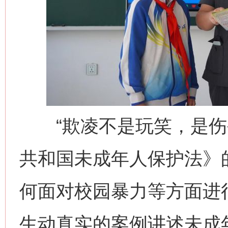
习近平的博鳌关键词
魏明亮
“欺凌不是玩笑，是伤害
生
“刷贴”乱象丛生
共和国未成年人保护法》
何面对校园暴力等方面进
生动真实的案例讲述未成