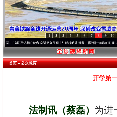
网上购药对药下症？
1
2
3
4
5
6
7
8
9
10
频]
牢记初心使命 奋进复兴征程丨红船起航处 潮起..
·[视频]
一首歌的时间，读懂乐至的“
首页
»
公众教育
开学第一
这是一记警钟！
谢
法制讯（蔡磊）
为进