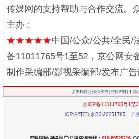
传媒网的支持帮助与合作交流。
主办 :
★★★★★
中国/公众/公共/全民/
站台名比不上好声名
备11011765号1至52，京公网安备：
制作采编部/影视采编部/发布广告
关于我们
|
公众采编部
|
法律声明
| 中国
京ICP备11011765号1至3
ICP许可证: 京B2-20251785
广
漫山遍野的桃花与雪山、麦地、白藏房
除了
资料编辑/网络推广/法律咨询专线：
010-89525216
QQ