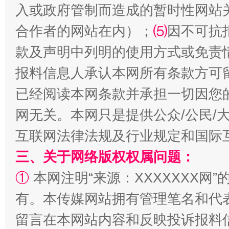
入或政府管制而造成的暂时性网站
合作者的网站在内）；
⑸
因不可抗
款及声明中列明的使用方式或免责
报料信息人承认本网所有条款方可
漫山遍野的桃花与雪山、麦地、白藏房
除了
已经阅读本网条款并承担一切因您
网无关。本网只是提供公众/公民/
互联网法律法规及行业规定和国际
三、关于网络版权权属问题：
①
本网注明“来源：XXXXXXX网”
有。本传媒网站拥有管理笔名和代
留言在本网站内容和反映投诉报料
招工难、用工荒背后