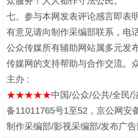
众服务！人人都作守法公民。
七、参与本网发表评论感言即表明
有意见请向制作采编部联系，电话：0
公众传媒所有辅助网站属多元发
习近平的博鳌关键词
魏明亮
传媒网的支持帮助与合作交流。
主办 :
★★★★★
中国/公众/公共/全民/
备11011765号1至52，京公网安备：
制作采编部/影视采编部/发布广告
生
“刷贴”乱象丛生