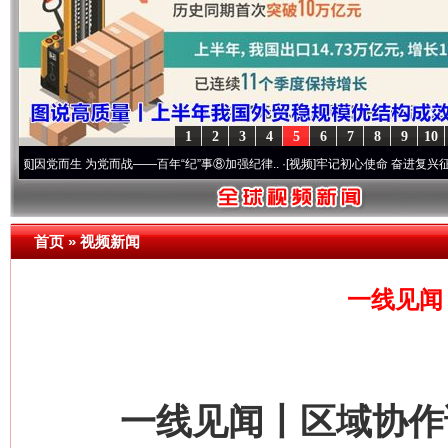
1
2
3
4
5
6
7
8
9
10
而生 为党而战——百年“纪”事⑧加强纪律..
·[视频]
牢记初心使命 奋进复兴征程丨“转折之城
首页
»
视频新闻
一线见闻
一线见闻丨区域协作