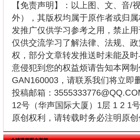
【免责声明】：以上图、文、音/
生
“刷贴”乱象丛生
外），其版权均属于原作者或归属
发推广仅供学习参考之用，禁止用
仅供交流学习了解法律、法规、政
权，部分文章转发推送时未能及时
意侵犯到您的权益烦请告知本网制作采编
GAN160003，请联系我们将立即删
揭批美国五大"原罪"
"炒
投稿邮箱：3555333776@QQ
12号（华声国际大厦）1层 1 2
原创权利，请转载时务必注明原创作